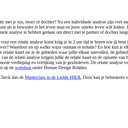
latie met je zus, broer of dochter? Na een individuele analyse zijn vee
nt als je bewuster in het leven staat en jouw unieke leven wilt leiden. Je
viduele analyse te hebben gedaan om direct met je partner of dochter lan
r een relatie analyse komt krijg je in 2 uur tijd te horen wie jij bent in r
er? Waardoor en op welke wijze ontstaat er irritatie? En hoe kun je elk
elatie kaart zie je de gebieden waar jullie elkaar aanvullen, de gebied
p van de relatie analyse krijgen jullie de relatie kaart en de opname v
ooie verdieping en verrijking van je gezinsleven. De relatie analyse ver
en op de
webshop
onder Human Design Relaties.
? Check dan de
Masterclass in de Liefde HIER.
Deze kan je beluisteren v