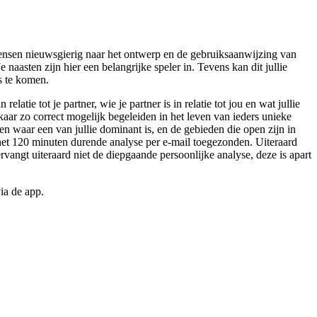
l mensen nieuwsgierig naar het ontwerp en de gebruiksaanwijzing van
 naasten zijn hier een belangrijke speler in. Tevens kan dit jullie
gs te komen.
elatie tot je partner, wie je partner is in relatie tot jou en wat jullie
aar zo correct mogelijk begeleiden in het leven van ieders unieke
en waar een van jullie dominant is, en de gebieden die open zijn in
an het 120 minuten durende analyse per e-mail toegezonden. Uiteraard
vangt uiteraard niet de diepgaande persoonlijke analyse, deze is apart
ia de app.