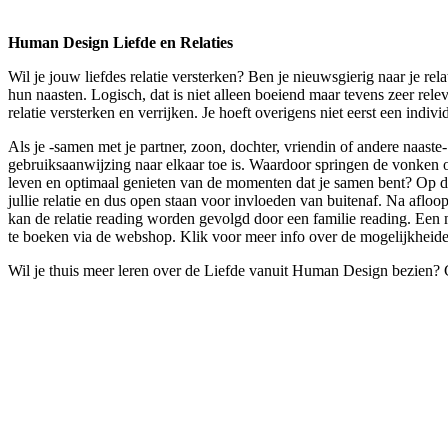
Human Design Liefde en Relaties
Wil je jouw liefdes relatie versterken? Ben je nieuwsgierig naar je re
hun naasten. Logisch, dat is niet alleen boeiend maar tevens zeer releva
relatie versterken en verrijken. Je hoeft overigens niet eerst een indi
Als je -samen met je partner, zoon, dochter, vriendin of andere naaste- voo
gebruiksaanwijzing naar elkaar toe is. Waardoor springen de vonken ov
leven en optimaal genieten van de momenten dat je samen bent? Op de r
jullie relatie en dus open staan voor invloeden van buitenaf. Na afloo
kan de relatie reading worden gevolgd door een familie reading. Een m
te boeken via de webshop. Klik voor meer info over de mogelijkheid
Wil je thuis meer leren over de Liefde vanuit Human Design bezien