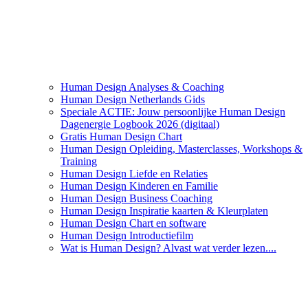
Human Design Analyses & Coaching
Human Design Netherlands Gids
Speciale ACTIE: Jouw persoonlijke Human Design
Dagenergie Logbook 2026 (digitaal)
Gratis Human Design Chart
Human Design Opleiding, Masterclasses, Workshops &
Training
Human Design Liefde en Relaties
Human Design Kinderen en Familie
Human Design Business Coaching
Human Design Inspiratie kaarten & Kleurplaten
Human Design Chart en software
Human Design Introductiefilm
Wat is Human Design? Alvast wat verder lezen....