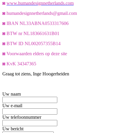
◙
www.humandesignnetherlands.com
◙ humandesignnetherlands@gmail.com
◙ IBAN NL33ABNA0533317606
◙
BTW nr NL183661631B01
◙
BTW ID NL002057355B14
◙ Voorwaarden elders op deze site
◙
KvK 34347365
Graag tot ziens, Inge Hoogerheiden
Uw naam
Uw e-mail
Uw telefoonnummer
Uw bericht