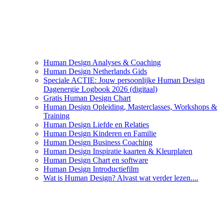
Human Design Analyses & Coaching
Human Design Netherlands Gids
Speciale ACTIE: Jouw persoonlijke Human Design
Dagenergie Logbook 2026 (digitaal)
Gratis Human Design Chart
Human Design Opleiding, Masterclasses, Workshops &
Training
Human Design Liefde en Relaties
Human Design Kinderen en Familie
Human Design Business Coaching
Human Design Inspiratie kaarten & Kleurplaten
Human Design Chart en software
Human Design Introductiefilm
Wat is Human Design? Alvast wat verder lezen....